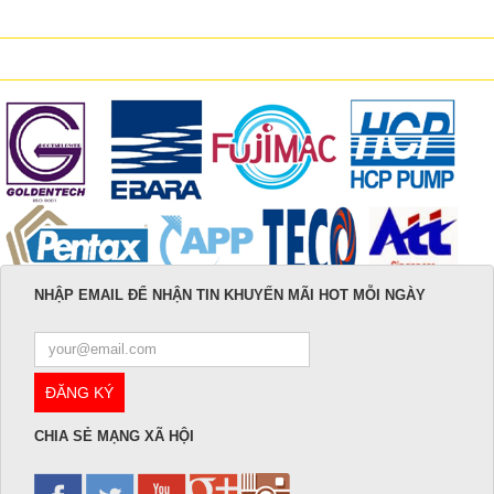
NHẬP EMAIL ĐỂ NHẬN TIN KHUYẾN MÃI HOT MỖI NGÀY
CHIA SẺ MẠNG XÃ HỘI