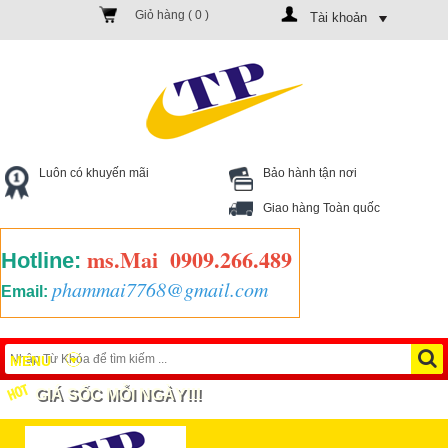
Giỏ hàng (
0
)
Tài khoản
Luôn có khuyến mãi
Bảo hành tận nơi
Giao hàng Toàn quốc
ms.Mai
0909.266.489
Hotline:
phammai7768@gmail.com
Email:
MENU
GIÁ SỐC MỖI NGÀY!!!