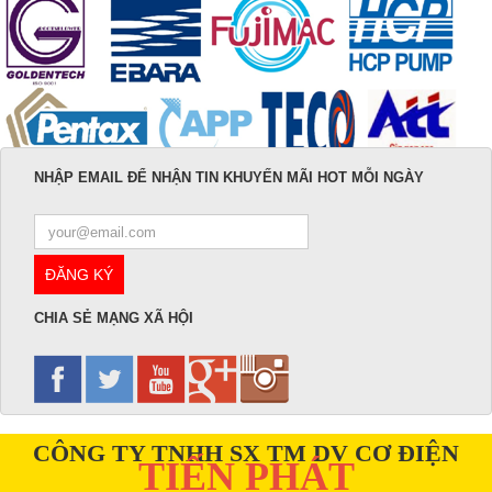
NHẬP EMAIL ĐỂ NHẬN TIN KHUYẾN MÃI HOT MỖI NGÀY
CHIA SẺ MẠNG XÃ HỘI
CÔNG TY TNHH SX TM DV CƠ ĐIỆN
TIẾN PHÁT