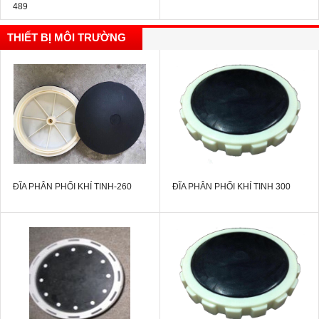
489
THIẾT BỊ MÔI TRƯỜNG
ĐĨA PHÂN PHỐI KHÍ TINH-260
ĐĨA PHÂN PHỐI KHÍ TINH 300