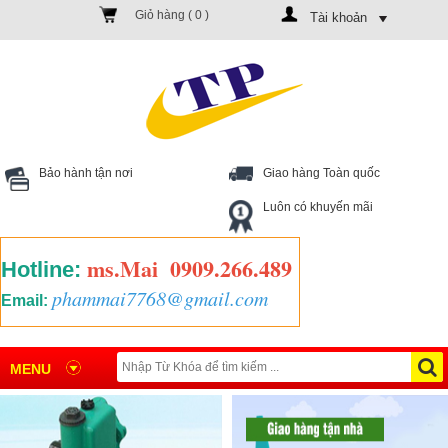
Giỏ hàng (
0
)
Tài khoản
Bảo hành tận nơi
Giao hàng Toàn quốc
Luôn có khuyến mãi
ms.Mai
0909.266.489
Hotline:
phammai7768@gmail.com
Email:
MENU