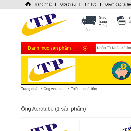
Trang nhất
Giới thiệu
Tin Tức
Download tài li
Giao
B
hàng
t
Toàn
quốc
Danh mục sản phẩm
Trang nhất
Ống Aerotube
Thiết bị nuôi tôm
Ống Aerotube (1 sản phẩm)