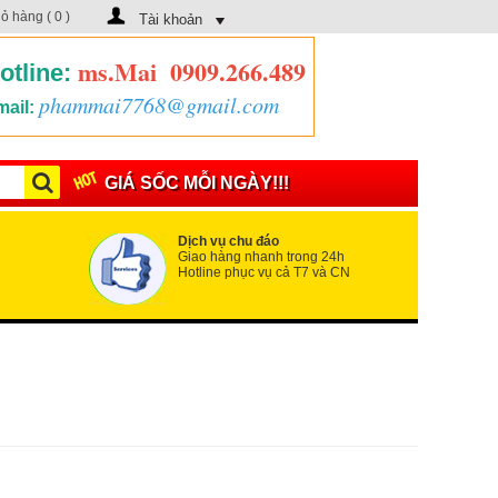
iỏ hàng (
0
)
Tài khoản
ms.Mai
0909.266.489
otline:
phammai7768@gmail.com
ail:
GIÁ SỐC MỖI NGÀY!!!
Dịch vụ chu đáo
Giao hàng nhanh trong 24h
Hotline phục vụ cả T7 và CN