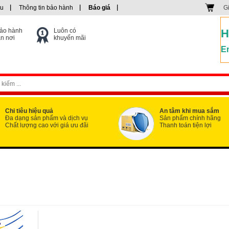
ệu
Thông tin bảo hành
Báo giá
G
ảo hành
Luôn có
H
ận nơi
khuyến mãi
Em
Chi tiêu hiệu quả
An tâm khi mua sắm
Đa dạng sản phẩm và dịch vụ
Sản phẩm chính hãng
Chất lượng cao với giá ưu đãi
Thanh toán tiện lợi