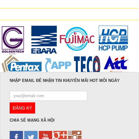
NHẬP EMAIL ĐỂ NHẬN TIN KHUYẾN MÃI HOT MỖI NGÀY
CHIA SẺ MẠNG XÃ HỘI