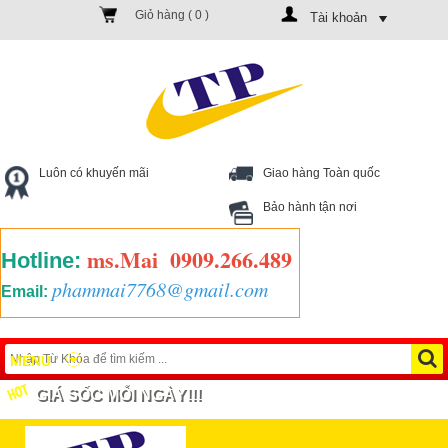
Giỏ hàng (
0
)
Tài khoản
Luôn có khuyến mãi
Giao hàng Toàn quốc
Bảo hành tận nơi
ms.Mai
0909.266.489
Hotline:
phammai7768@gmail.com
Email:
MENU
GIÁ SỐC MỖI NGÀY!!!