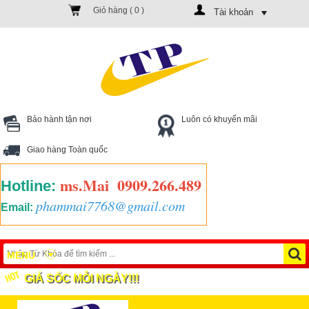
Giỏ hàng (
0
)
Tài khoản
Bảo hành tận nơi
Luôn có khuyến mãi
Giao hàng Toàn quốc
ms.Mai
0909.266.489
Hotline:
phammai7768@gmail.com
Email:
MENU
GIÁ SỐC MỖI NGÀY!!!