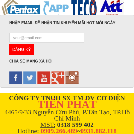
NHẬP EMAIL ĐỂ NHẬN TIN KHUYẾN MÃI HOT MỖI NGÀY
CHIA SẺ MẠNG XÃ HỘI
CÔNG TY TNHH SX TM DV CƠ ĐIỆN
TIẾN PHÁT
4465/9/33 Nguyễn Cửu Phú, P.Tân Tạo, TP.Hồ
Chí Minh
MST:
0318 599 402
Hotline:
0909.266.489
~
0931.882.118