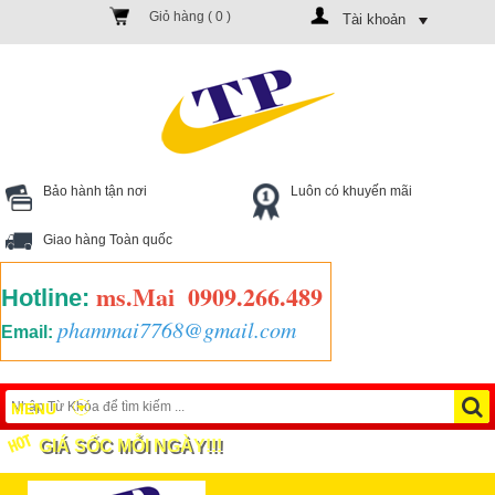
Giỏ hàng (
0
)
Tài khoản
Bảo hành tận nơi
Luôn có khuyến mãi
Giao hàng Toàn quốc
ms.Mai
0909.266.489
Hotline:
phammai7768@gmail.com
Email:
MENU
GIÁ SỐC MỖI NGÀY!!!