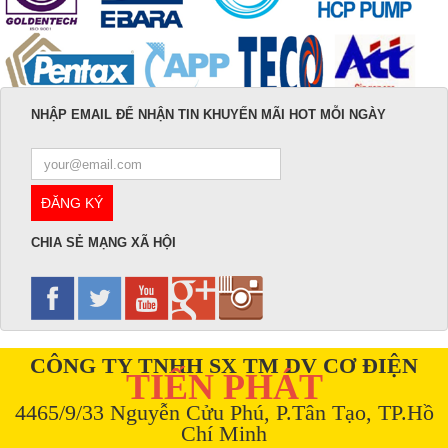
NHẬP EMAIL ĐỂ NHẬN TIN KHUYẾN MÃI HOT MỖI NGÀY
CHIA SẺ MẠNG XÃ HỘI
CÔNG TY TNHH SX TM DV CƠ ĐIỆN
TIẾN PHÁT
4465/9/33 Nguyễn Cửu Phú, P.Tân Tạo, TP.Hồ
Chí Minh