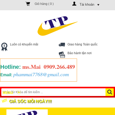
Giỏ hàng (
0
)
Tài khoản
Luôn có khuyến mãi
Giao hàng Toàn quốc
Bảo hành tận nơi
ms.Mai
0909.266.489
Hotline:
phammai7768@gmail.com
Email:
MENU
GIÁ SỐC MỖI NGÀY!!!