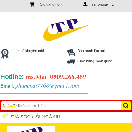
Giỏ hàng (
0
)
Tài khoản
Luôn có khuyến mãi
Bảo hành tận nơi
Giao hàng Toàn quốc
ms.Mai
0909.266.489
Hotline:
phammai7768@gmail.com
Email:
MENU
GIÁ SỐC MỖI NGÀY!!!