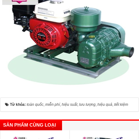
Từ khóa:
toàn quốc
,
miễn phí
,
hiệu suất
,
lưu lượng
,
hiệu quả
,
tiết kiệm
SẢN PHẨM CÙNG LOẠI