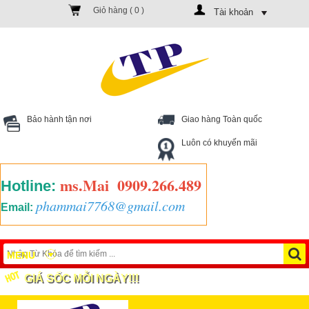
Giỏ hàng (
0
)
Tài khoản
Bảo hành tận nơi
Giao hàng Toàn quốc
Luôn có khuyến mãi
ms.Mai
0909.266.489
Hotline:
phammai7768@gmail.com
Email:
MENU
GIÁ SỐC MỖI NGÀY!!!