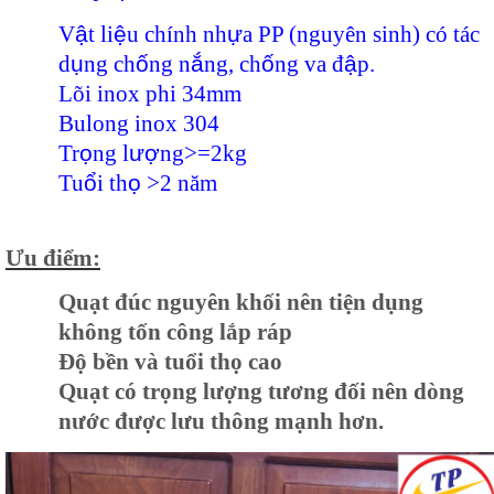
V
ậ
t li
ệ
u chính nh
ự
a PP (nguyên sinh) có tác
d
ụ
ng ch
ố
ng n
ắ
ng, ch
ố
ng va đ
ậ
p.
Lõi inox phi 34mm
Bulong inox 304
Tr
ọ
ng l
ượ
ng>=2kg
Tu
ổ
i t
h
ọ
>2 năm
Ưu điểm:
Quạt đúc nguyên khối nên tiện dụng
không tốn công lắp ráp
Độ bền và tuổi thọ cao
Quạt có trọng lượng tương đối nên dòng
nước được lưu thông mạnh hơn.