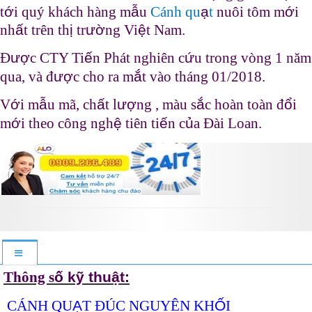
t
ớ
i quý khách hàng m
ẫ
u
Cánh qu
ạ
t
nuôi tôm m
ớ
i
nh
ấ
t trên th
ị
tr
ườ
ng Vi
ệ
t Nam.
Đ
ượ
c CTY Ti
ế
n Phát nghiên c
ứ
u trong vòng 1 năm
qua, và đ
ượ
c cho ra m
ắ
t vào tháng 01/2018.
V
ớ
i m
ẫ
u mã, ch
ấ
t l
ượ
ng , màu s
ắ
c hoàn toàn đ
ổ
i
m
ớ
i theo công ngh
ệ
tiên ti
ế
n c
ủ
a Đài Loan.
Thông s
ố kỹ thuật:
CÁNH QU
Ạ
T ĐÚC NGUYÊN KH
Ố
I