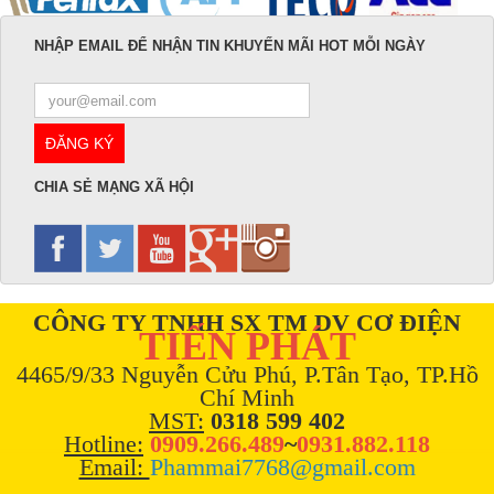
NHẬP EMAIL ĐỂ NHẬN TIN KHUYẾN MÃI HOT MỖI NGÀY
CHIA SẺ MẠNG XÃ HỘI
CÔNG TY TNHH SX TM DV CƠ ĐIỆN
TIẾN PHÁT
4465/9/33 Nguyễn Cửu Phú, P.Tân Tạo, TP.Hồ
Chí Minh
MST:
0318 599 402
Hotline:
0909.266.489
~
0931.882.118
Email:
Phammai7768@gmail.com