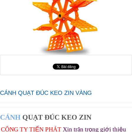
CÁNH QUẠT ĐÚC KEO ZIN VÀNG
CÁNH
QUẠT ĐÚC KEO ZIN
CÔNG TY TI
Ế
N PHÁT
Xin trân tr
ọ
ng gi
ớ
i thi
ệ
u