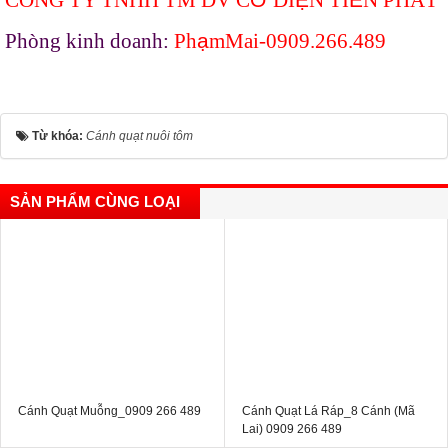
CÔNG TY TNHH TM DV C
Ơ
ĐI
Ệ
N TI
Ế
N PHÁT
Phòng kinh doanh:
Ph
ạ
mMai-0909.266.48
9
Từ khóa:
Cánh quạt nuôi tôm
SẢN PHẨM CÙNG LOẠI
Cánh Quạt Muỗng_0909 266 489
Cánh Quạt Lá Ráp_8 Cánh (Mã
Lai) 0909 266 489