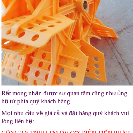
R
ấ
t mong nh
ậ
n đ
ượ
c s
ự
quan tâm cũng nh
ư
ủ
ng
h
ộ
t
ừ
phía quý khách hàng.
M
ọ
i nhu c
ầ
u v
ề
giá c
ả
và đ
ặ
t hàng quý khách vui
lòng liên h
ệ
: