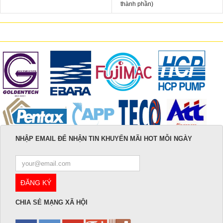
thành phần)
NHẬP EMAIL ĐỂ NHẬN TIN KHUYẾN MÃI HOT MỖI NGÀY
CHIA SẺ MẠNG XÃ HỘI