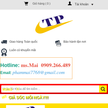
Giỏ hàng (
0
)
Tài khoản
Giao hàng Toàn quốc
Bảo hành tận nơi
Luôn có khuyến mãi
ms.Mai
0909.266.489
Hotline:
phammai7768@gmail.com
Email:
MENU
GIÁ SỐC MỖI NGÀY!!!